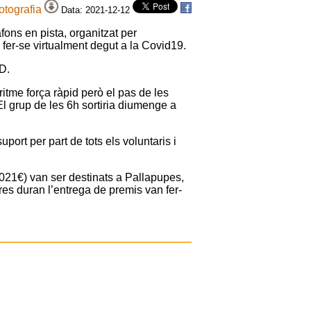
fotografia
Data: 2021-12-12
ons en pista, organitzat per
 fer-se virtualment degut a la Covid19.
D.
ritme força ràpid però el pas de les
 El grup de les 6h sortiria diumenge a
port per part de tots els voluntaris i
.021€) van ser destinats a Pallapupes,
res duran l’entrega de premis van fer-