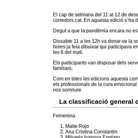
El cap de setmana del 11 al 12 de dese
corredors.cat. En aquesta edició s`ha d
Degut a que la pandèmia encara no esta
Dissabte 11 a les 12h va donar-se la sor
hores ja feia dibuixar qui participava e
les 6 del matí.
Els participants van disposar dels serve
familiars.
Com en totes les edicions aquesta compe
els professionals de la cura emocional 
nos somriure
La classificació general 
Femenina
Maite Rojo
Ana Cristina Constantin
Mihaela Ivanova Englaro