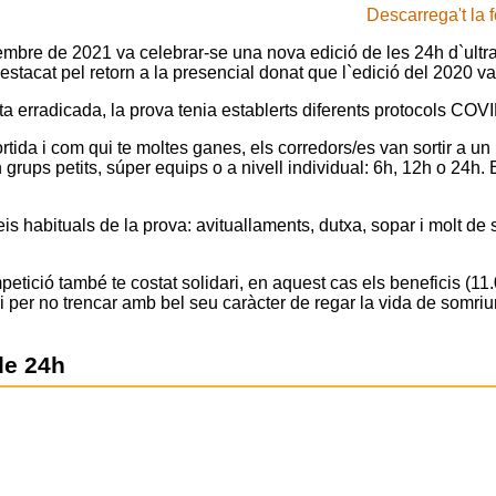
Descarrega't la 
mbre de 2021 va celebrar-se una nova edició de les 24h d`ultraf
estacat pel retorn a la presencial donat que l`edició del 2020 va
 erradicada, la prova tenia establerts diferents protocols COVI
tida i com qui te moltes ganes, els corredors/es van sortir a un 
n grups petits, súper equips o a nivell individual: 6h, 12h o 24h.
is habituals de la prova: avituallaments, dutxa, sopar i molt de su
tició també te costat solidari, en aquest cas els beneficis (11
i per no trencar amb bel seu caràcter de regar la vida de somriu
de 24h