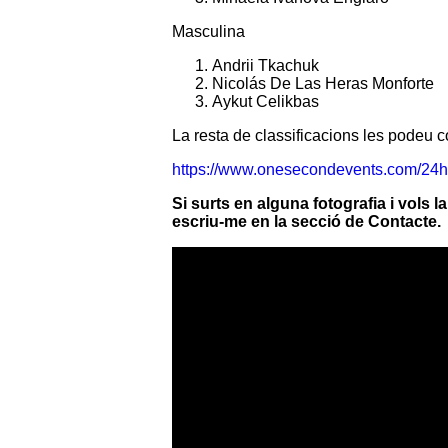
Masculina
Andrii Tkachuk
Nicolás De Las Heras Monforte
Aykut Celikbas
La resta de classificacions les podeu co
https://www.onesecondevents.com/24h
Si surts en alguna fotografia i vols 
escriu-me en la secció de Contacte.