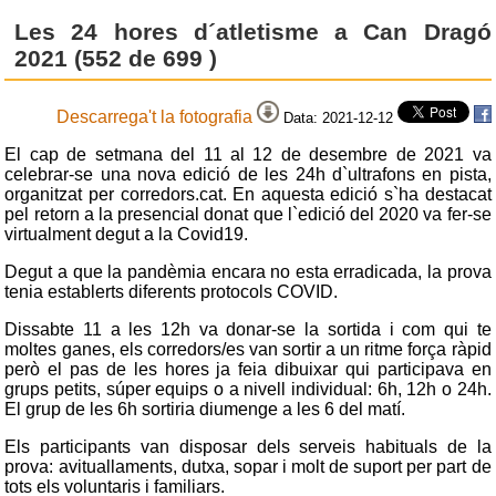
Les 24 hores d´atletisme a Can Dragó
2021 (552 de 699 )
Descarrega't la fotografia
Data: 2021-12-12
El cap de setmana del 11 al 12 de desembre de 2021 va
celebrar-se una nova edició de les 24h d`ultrafons en pista,
organitzat per corredors.cat. En aquesta edició s`ha destacat
pel retorn a la presencial donat que l`edició del 2020 va fer-se
virtualment degut a la Covid19.
Degut a que la pandèmia encara no esta erradicada, la prova
tenia establerts diferents protocols COVID.
Dissabte 11 a les 12h va donar-se la sortida i com qui te
moltes ganes, els corredors/es van sortir a un ritme força ràpid
però el pas de les hores ja feia dibuixar qui participava en
grups petits, súper equips o a nivell individual: 6h, 12h o 24h.
El grup de les 6h sortiria diumenge a les 6 del matí.
Els participants van disposar dels serveis habituals de la
prova: avituallaments, dutxa, sopar i molt de suport per part de
tots els voluntaris i familiars.