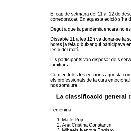
El cap de setmana del 11 al 12 de dese
corredors.cat. En aquesta edició s`ha d
Degut a que la pandèmia encara no esta
Dissabte 11 a les 12h va donar-se la sor
hores ja feia dibuixar qui participava e
les 6 del matí.
Els participants van disposar dels serve
familiars.
Com en totes les edicions aquesta compe
els professionals de la cura emocional 
nos somriure
La classificació general 
Femenina
Maite Rojo
Ana Cristina Constantin
Mihaela Ivanova Englaro