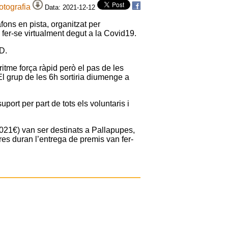
fotografia
Data: 2021-12-12
ons en pista, organitzat per
 fer-se virtualment degut a la Covid19.
D.
ritme força ràpid però el pas de les
 El grup de les 6h sortiria diumenge a
port per part de tots els voluntaris i
.021€) van ser destinats a Pallapupes,
res duran l’entrega de premis van fer-