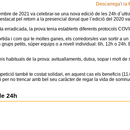
Descarrega't la 
mbre de 2021 va celebrar-se una nova edició de les 24h d`ultraf
estacat pel retorn a la presencial donat que l`edició del 2020 va
 erradicada, la prova tenia establerts diferents protocols COVI
tida i com qui te moltes ganes, els corredors/es van sortir a un 
n grups petits, súper equips o a nivell individual: 6h, 12h o 24h.
is habituals de la prova: avituallaments, dutxa, sopar i molt de su
tició també te costat solidari, en aquest cas els beneficis (11
i per no trencar amb bel seu caràcter de regar la vida de somriu
de 24h