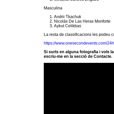
Masculina
Andrii Tkachuk
Nicolás De Las Heras Monforte
Aykut Celikbas
La resta de classificacions les podeu co
https://www.onesecondevents.com/24h
Si surts en alguna fotografia i vols 
escriu-me en la secció de Contacte.