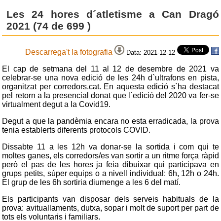
Les 24 hores d´atletisme a Can Dragó
2021 (74 de 699 )
Descarrega't la fotografia
Data: 2021-12-12
El cap de setmana del 11 al 12 de desembre de 2021 va
celebrar-se una nova edició de les 24h d`ultrafons en pista,
organitzat per corredors.cat. En aquesta edició s`ha destacat
pel retorn a la presencial donat que l`edició del 2020 va fer-se
virtualment degut a la Covid19.
Degut a que la pandèmia encara no esta erradicada, la prova
tenia establerts diferents protocols COVID.
Dissabte 11 a les 12h va donar-se la sortida i com qui te
moltes ganes, els corredors/es van sortir a un ritme força ràpid
però el pas de les hores ja feia dibuixar qui participava en
grups petits, súper equips o a nivell individual: 6h, 12h o 24h.
El grup de les 6h sortiria diumenge a les 6 del matí.
Els participants van disposar dels serveis habituals de la
prova: avituallaments, dutxa, sopar i molt de suport per part de
tots els voluntaris i familiars.