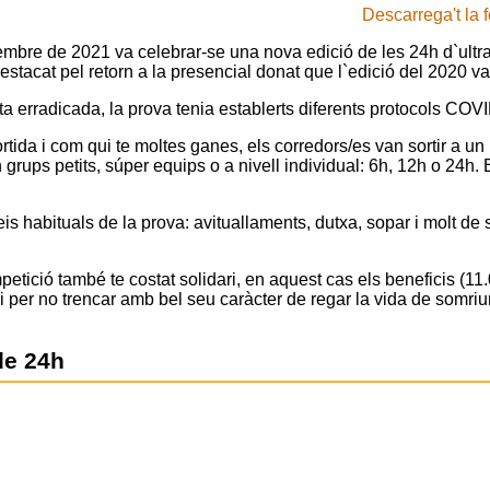
Descarrega't la 
mbre de 2021 va celebrar-se una nova edició de les 24h d`ultraf
estacat pel retorn a la presencial donat que l`edició del 2020 va
 erradicada, la prova tenia establerts diferents protocols COVI
tida i com qui te moltes ganes, els corredors/es van sortir a un 
n grups petits, súper equips o a nivell individual: 6h, 12h o 24h.
is habituals de la prova: avituallaments, dutxa, sopar i molt de su
tició també te costat solidari, en aquest cas els beneficis (11
i per no trencar amb bel seu caràcter de regar la vida de somriu
de 24h