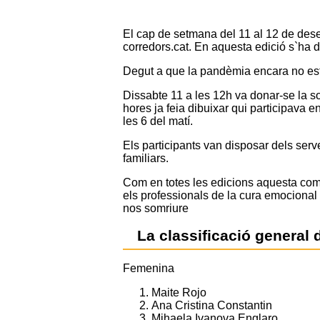
El cap de setmana del 11 al 12 de dese
corredors.cat. En aquesta edició s`ha d
Degut a que la pandèmia encara no esta
Dissabte 11 a les 12h va donar-se la sor
hores ja feia dibuixar qui participava e
les 6 del matí.
Els participants van disposar dels serve
familiars.
Com en totes les edicions aquesta compe
els professionals de la cura emocional 
nos somriure
La classificació general 
Femenina
Maite Rojo
Ana Cristina Constantin
Mihaela Ivanova Englaro