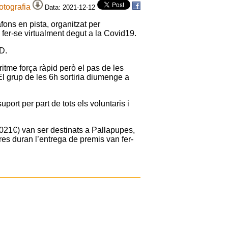
fotografia
Data: 2021-12-12
ons en pista, organitzat per
 fer-se virtualment degut a la Covid19.
D.
ritme força ràpid però el pas de les
 El grup de les 6h sortiria diumenge a
port per part de tots els voluntaris i
.021€) van ser destinats a Pallapupes,
res duran l’entrega de premis van fer-