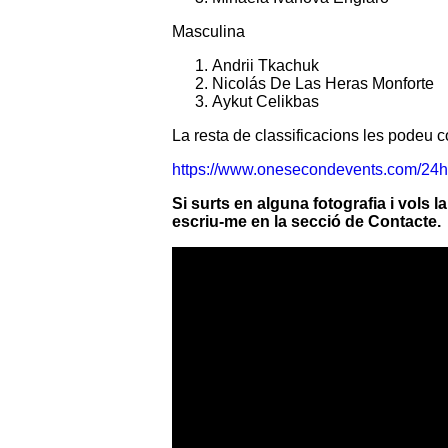
Masculina
Andrii Tkachuk
Nicolás De Las Heras Monforte
Aykut Celikbas
La resta de classificacions les podeu co
https://www.onesecondevents.com/24h
Si surts en alguna fotografia i vols 
escriu-me en la secció de Contacte.