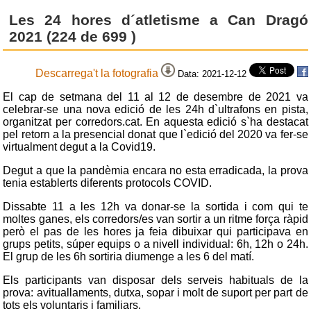
Les 24 hores d´atletisme a Can Dragó
2021 (224 de 699 )
Descarrega't la fotografia
Data: 2021-12-12
El cap de setmana del 11 al 12 de desembre de 2021 va
celebrar-se una nova edició de les 24h d`ultrafons en pista,
organitzat per corredors.cat. En aquesta edició s`ha destacat
pel retorn a la presencial donat que l`edició del 2020 va fer-se
virtualment degut a la Covid19.
Degut a que la pandèmia encara no esta erradicada, la prova
tenia establerts diferents protocols COVID.
Dissabte 11 a les 12h va donar-se la sortida i com qui te
moltes ganes, els corredors/es van sortir a un ritme força ràpid
però el pas de les hores ja feia dibuixar qui participava en
grups petits, súper equips o a nivell individual: 6h, 12h o 24h.
El grup de les 6h sortiria diumenge a les 6 del matí.
Els participants van disposar dels serveis habituals de la
prova: avituallaments, dutxa, sopar i molt de suport per part de
tots els voluntaris i familiars.