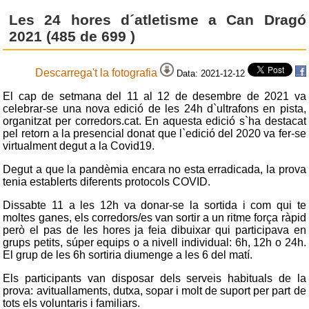
Les 24 hores d´atletisme a Can Dragó
2021 (485 de 699 )
Descarrega't la fotografia
Data: 2021-12-12
El cap de setmana del 11 al 12 de desembre de 2021 va
celebrar-se una nova edició de les 24h d`ultrafons en pista,
organitzat per corredors.cat. En aquesta edició s`ha destacat
pel retorn a la presencial donat que l`edició del 2020 va fer-se
virtualment degut a la Covid19.
Degut a que la pandèmia encara no esta erradicada, la prova
tenia establerts diferents protocols COVID.
Dissabte 11 a les 12h va donar-se la sortida i com qui te
moltes ganes, els corredors/es van sortir a un ritme força ràpid
però el pas de les hores ja feia dibuixar qui participava en
grups petits, súper equips o a nivell individual: 6h, 12h o 24h.
El grup de les 6h sortiria diumenge a les 6 del matí.
Els participants van disposar dels serveis habituals de la
prova: avituallaments, dutxa, sopar i molt de suport per part de
tots els voluntaris i familiars.