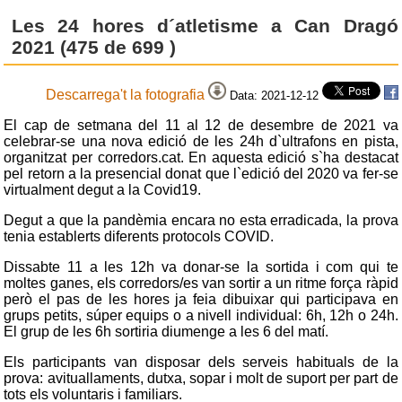
Les 24 hores d´atletisme a Can Dragó
2021 (475 de 699 )
Descarrega't la fotografia
Data: 2021-12-12
El cap de setmana del 11 al 12 de desembre de 2021 va
celebrar-se una nova edició de les 24h d`ultrafons en pista,
organitzat per corredors.cat. En aquesta edició s`ha destacat
pel retorn a la presencial donat que l`edició del 2020 va fer-se
virtualment degut a la Covid19.
Degut a que la pandèmia encara no esta erradicada, la prova
tenia establerts diferents protocols COVID.
Dissabte 11 a les 12h va donar-se la sortida i com qui te
moltes ganes, els corredors/es van sortir a un ritme força ràpid
però el pas de les hores ja feia dibuixar qui participava en
grups petits, súper equips o a nivell individual: 6h, 12h o 24h.
El grup de les 6h sortiria diumenge a les 6 del matí.
Els participants van disposar dels serveis habituals de la
prova: avituallaments, dutxa, sopar i molt de suport per part de
tots els voluntaris i familiars.