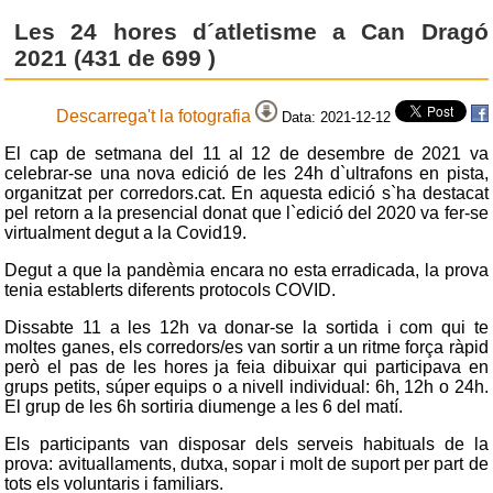
Les 24 hores d´atletisme a Can Dragó
2021 (431 de 699 )
Descarrega't la fotografia
Data: 2021-12-12
El cap de setmana del 11 al 12 de desembre de 2021 va
celebrar-se una nova edició de les 24h d`ultrafons en pista,
organitzat per corredors.cat. En aquesta edició s`ha destacat
pel retorn a la presencial donat que l`edició del 2020 va fer-se
virtualment degut a la Covid19.
Degut a que la pandèmia encara no esta erradicada, la prova
tenia establerts diferents protocols COVID.
Dissabte 11 a les 12h va donar-se la sortida i com qui te
moltes ganes, els corredors/es van sortir a un ritme força ràpid
però el pas de les hores ja feia dibuixar qui participava en
grups petits, súper equips o a nivell individual: 6h, 12h o 24h.
El grup de les 6h sortiria diumenge a les 6 del matí.
Els participants van disposar dels serveis habituals de la
prova: avituallaments, dutxa, sopar i molt de suport per part de
tots els voluntaris i familiars.