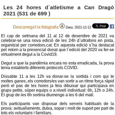
Les 24 hores d´atletisme a Can Dragó
2021 (531 de 699 )
Descarrega't la fotografia
Data: 2021-12-12
El cap de setmana del 11 al 12 de desembre de 2021 va
celebrar-se una nova edició de les 24h d`ultrafons en pista,
organitzat per corredors.cat. En aquesta edició s`ha destacat
pel retorn a la presencial donat que l`edició del 2020 va fer-se
virtualment degut a la Covid19.
Degut a que la pandèmia encara no esta erradicada, la prova
tenia establerts diferents protocols COVID.
Dissabte 11 a les 12h va donar-se la sortida i com qui te
moltes ganes, els corredors/es van sortir a un ritme força ràpid
però el pas de les hores ja feia dibuixar qui participava en
grups petits, súper equips o a nivell individual: 6h, 12h o 24h.
El grup de les 6h sortiria diumenge a les 6 del matí.
Els participants van disposar dels serveis habituals de la
prova: avituallaments, dutxa, sopar i molt de suport per part de
tots els voluntaris i familiars.