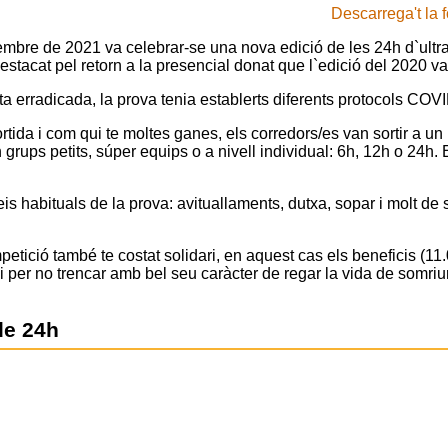
Descarrega't la 
mbre de 2021 va celebrar-se una nova edició de les 24h d`ultraf
estacat pel retorn a la presencial donat que l`edició del 2020 va
 erradicada, la prova tenia establerts diferents protocols COVI
tida i com qui te moltes ganes, els corredors/es van sortir a un 
n grups petits, súper equips o a nivell individual: 6h, 12h o 24h.
is habituals de la prova: avituallaments, dutxa, sopar i molt de su
tició també te costat solidari, en aquest cas els beneficis (11
i per no trencar amb bel seu caràcter de regar la vida de somriu
de 24h