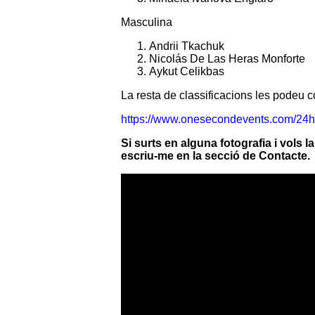
Masculina
Andrii Tkachuk
Nicolás De Las Heras Monforte
Aykut Celikbas
La resta de classificacions les podeu co
https://www.onesecondevents.com/24h
Si surts en alguna fotografia i vols 
escriu-me en la secció de Contacte.