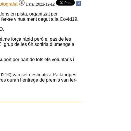
fotografia
Data: 2021-12-12
ons en pista, organitzat per
 fer-se virtualment degut a la Covid19.
D.
ritme força ràpid però el pas de les
 El grup de les 6h sortiria diumenge a
port per part de tots els voluntaris i
.021€) van ser destinats a Pallapupes,
res duran l’entrega de premis van fer-