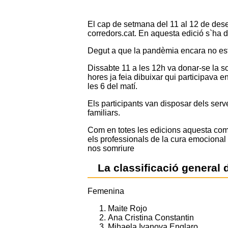
El cap de setmana del 11 al 12 de dese
corredors.cat. En aquesta edició s`ha d
Degut a que la pandèmia encara no esta
Dissabte 11 a les 12h va donar-se la sor
hores ja feia dibuixar qui participava e
les 6 del matí.
Els participants van disposar dels serve
familiars.
Com en totes les edicions aquesta compe
els professionals de la cura emocional 
nos somriure
La classificació general 
Femenina
Maite Rojo
Ana Cristina Constantin
Mihaela Ivanova Englaro