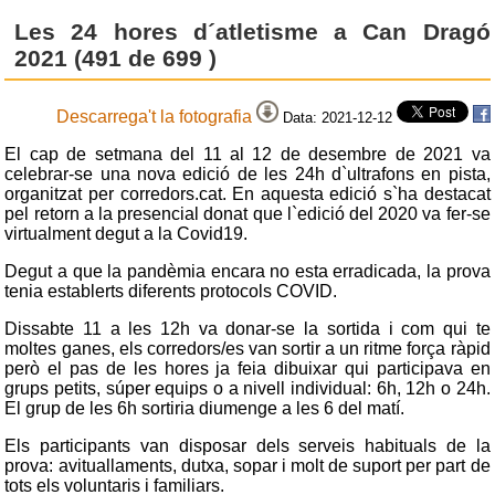
Les 24 hores d´atletisme a Can Dragó
2021 (491 de 699 )
Descarrega't la fotografia
Data: 2021-12-12
El cap de setmana del 11 al 12 de desembre de 2021 va
celebrar-se una nova edició de les 24h d`ultrafons en pista,
organitzat per corredors.cat. En aquesta edició s`ha destacat
pel retorn a la presencial donat que l`edició del 2020 va fer-se
virtualment degut a la Covid19.
Degut a que la pandèmia encara no esta erradicada, la prova
tenia establerts diferents protocols COVID.
Dissabte 11 a les 12h va donar-se la sortida i com qui te
moltes ganes, els corredors/es van sortir a un ritme força ràpid
però el pas de les hores ja feia dibuixar qui participava en
grups petits, súper equips o a nivell individual: 6h, 12h o 24h.
El grup de les 6h sortiria diumenge a les 6 del matí.
Els participants van disposar dels serveis habituals de la
prova: avituallaments, dutxa, sopar i molt de suport per part de
tots els voluntaris i familiars.