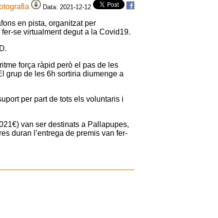
fotografia
Data: 2021-12-12
ons en pista, organitzat per
 fer-se virtualment degut a la Covid19.
D.
ritme força ràpid però el pas de les
 El grup de les 6h sortiria diumenge a
port per part de tots els voluntaris i
.021€) van ser destinats a Pallapupes,
res duran l’entrega de premis van fer-