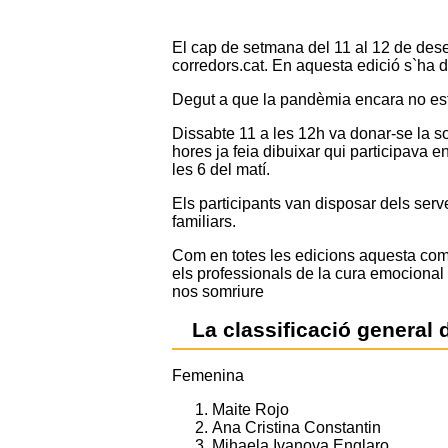
El cap de setmana del 11 al 12 de dese
corredors.cat. En aquesta edició s`ha d
Degut a que la pandèmia encara no esta
Dissabte 11 a les 12h va donar-se la sor
hores ja feia dibuixar qui participava e
les 6 del matí.
Els participants van disposar dels serve
familiars.
Com en totes les edicions aquesta compe
els professionals de la cura emocional 
nos somriure
La classificació general 
Femenina
Maite Rojo
Ana Cristina Constantin
Mihaela Ivanova Englaro