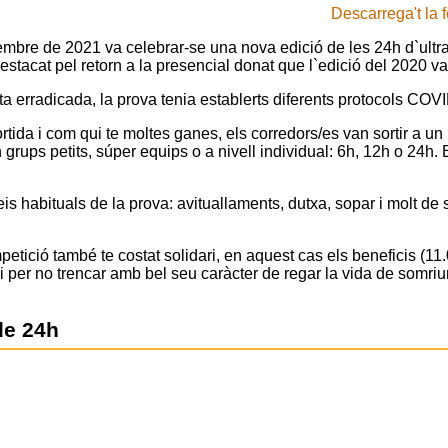
Descarrega't la 
mbre de 2021 va celebrar-se una nova edició de les 24h d`ultraf
estacat pel retorn a la presencial donat que l`edició del 2020 va
 erradicada, la prova tenia establerts diferents protocols COVI
tida i com qui te moltes ganes, els corredors/es van sortir a un 
n grups petits, súper equips o a nivell individual: 6h, 12h o 24h.
is habituals de la prova: avituallaments, dutxa, sopar i molt de su
tició també te costat solidari, en aquest cas els beneficis (11
i per no trencar amb bel seu caràcter de regar la vida de somriu
de 24h