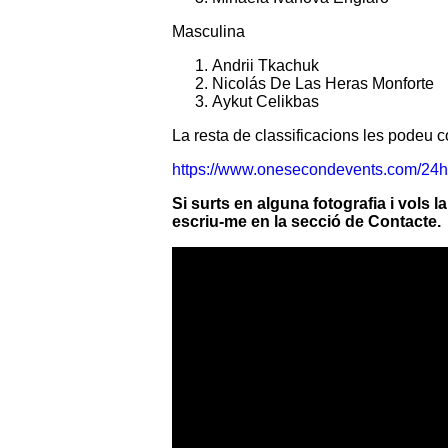
Masculina
Andrii Tkachuk
Nicolás De Las Heras Monforte
Aykut Celikbas
La resta de classificacions les podeu co
https://www.onesecondevents.com/24h
Si surts en alguna fotografia i vols 
escriu-me en la secció de Contacte.