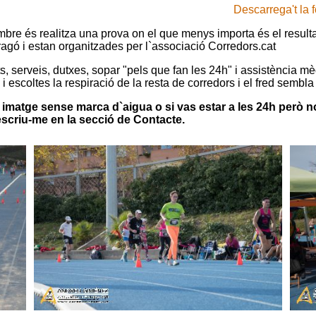
Descarrega't la 
bre és realitza una prova on el que menys importa és el result
ragó i estan organitzades per l`associació Corredors.cat
, serveis, dutxes, sopar "pels que fan les 24h" i assistència mè
escoltes la respiració de la resta de corredors i el fred sembla 
la imatge sense marca d`aigua o si vas estar a les 24h però n
 escriu-me en la secció de Contacte.